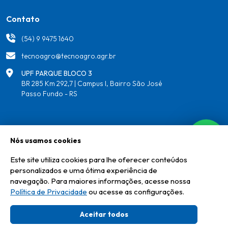
Contato
(54) 9 9475 1640
tecnoagro@tecnoagro.agr.br
UPF PARQUE BLOCO 3
BR 285 Km 292,7 | Campus I, Bairro São José
Passo Fundo - RS
Redes
Nós usamos cookies
Este site utiliza cookies para lhe oferecer conteúdos
personalizados e uma ótima experiência de
navegação. Para maiores informações, acesse nossa
Política de Privacidade
ou acesse as configurações.
Copyright ©
2026
Tecnagro - Associação Parque Tecnológico do Agronegócio e
Agroenergia
Aceitar todos
desenvolvido por