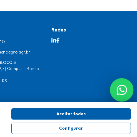
Redes
640
cnoagro.agr.br
BLOCO 3
,7 | Campus I, Bairro
- RS
Aceitar todos
desenvolvido por
Configurar