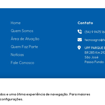
Home
Contato
Quem Somos
(54) 9 9475 1
Área de Atuação
tecnoagro@te
Quem Faz Parte
UPF PARQUE 
BR 285 Km 292
Notícias
São José
Passo Fundo 
Fale Conosco
ronegócio e Agroenergia
izados e uma ótima experiência de navegação. Para maiores
configurações.