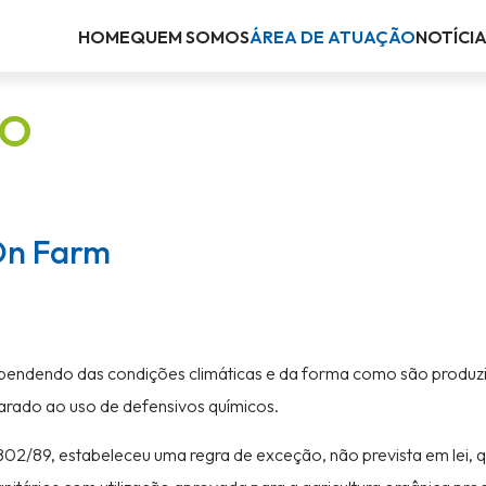
HOME
QUEM SOMOS
ÁREA DE ATUAÇÃO
NOTÍCI
ÃO
 On Farm
pendendo das condições climáticas e da forma como são produz
rado ao uso de defensivos químicos.
802/89, estabeleceu uma regra de exceção, não prevista em lei, 