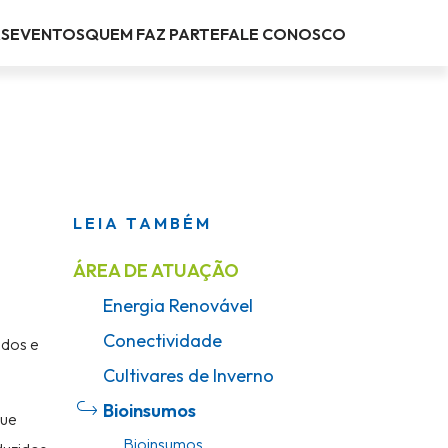
AS
EVENTOS
QUEM FAZ PARTE
FALE CONOSCO
LEIA TAMBÉM
ÁREA DE ATUAÇÃO
Energia Renovável
Conectividade
idos e
Cultivares de Inverno
Bioinsumos
que
Bioinsumos