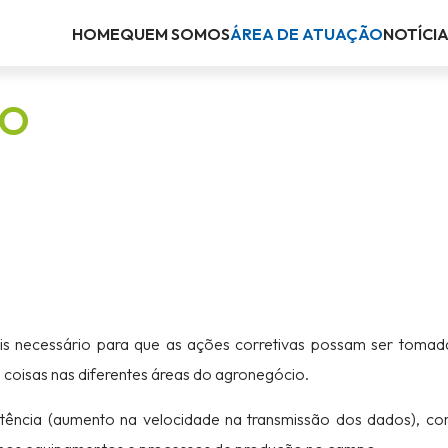
HOME
QUEM SOMOS
ÁREA DE ATUAÇÃO
NOTÍCI
ÃO
is necessário para que as ações corretivas possam ser toma
s coisas nas diferentes áreas do agronegócio.
tência (aumento na velocidade na transmissão dos dados), c