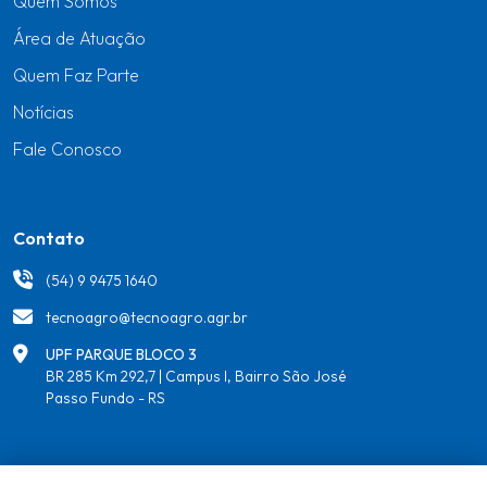
Quem Somos
Área de Atuação
Quem Faz Parte
Notícias
Fale Conosco
Contato
(54) 9 9475 1640
tecnoagro@tecnoagro.agr.br
UPF PARQUE BLOCO 3
BR 285 Km 292,7 | Campus I, Bairro São José
Passo Fundo - RS
Redes