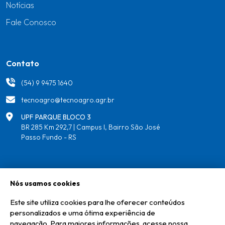
Notícias
Fale Conosco
Contato
(54) 9 9475 1640
tecnoagro@tecnoagro.agr.br
UPF PARQUE BLOCO 3
BR 285 Km 292,7 | Campus I, Bairro São José
Passo Fundo - RS
Redes
Nós usamos cookies
Este site utiliza cookies para lhe oferecer conteúdos
personalizados e uma ótima experiência de
navegação. Para maiores informações, acesse nossa