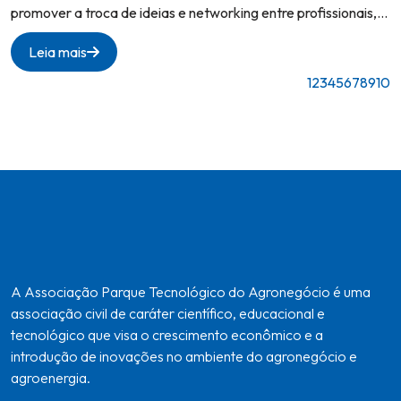
promover a troca de ideias e networking entre profissionais,
contou com a participação especial da Associação
Leia mais
Tecnoagro, que apresentou seus projetos e a importância da
inovação para o agronegócio.
1
2
3
4
5
6
7
8
9
10
A Associação Parque Tecnológico do Agronegócio é uma
associação civil de caráter científico, educacional e
tecnológico que visa o crescimento econômico e a
introdução de inovações no ambiente do agronegócio e
agroenergia.