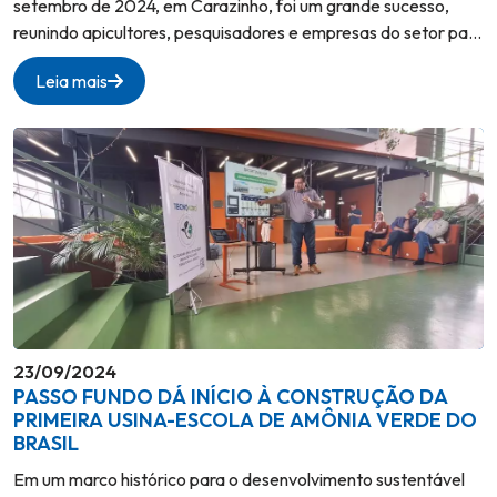
setembro de 2024, em Carazinho, foi um grande sucesso,
reunindo apicultores, pesquisadores e empresas do setor para
discutir o futuro da apicultura e sua importância para a
Leia mais
agricultura. Entre os destaques do evento, a presença do
Tecnoagro em parceria com a Védera, que apresentaram
soluções inovadoras para a produção apícola e a agricultura
sustentável. No stand da Védera, o Tecnoagro apresentou
seus projetos e pesquisas na área da apicultura, destacando a
importância das abelhas para a polinização e a produção
agrícola.
23/09/2024
PASSO FUNDO DÁ INÍCIO À CONSTRUÇÃO DA
PRIMEIRA USINA-ESCOLA DE AMÔNIA VERDE DO
BRASIL
Em um marco histórico para o desenvolvimento sustentável