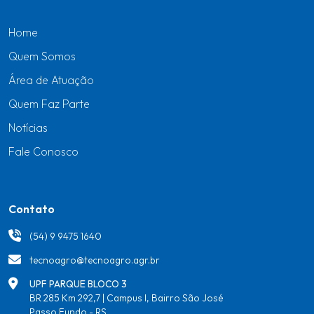
Home
Quem Somos
Área de Atuação
Quem Faz Parte
Notícias
Fale Conosco
Contato
(54) 9 9475 1640
tecnoagro@tecnoagro.agr.br
UPF PARQUE BLOCO 3
BR 285 Km 292,7 | Campus I, Bairro São José
Passo Fundo - RS