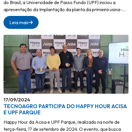
do Brasil, a Universidade de Passo Fundo (UPF) iniciou a
apresentação da Implantação da planta da primeira usina-
escola de amônia verde do país. O projeto, resultado da
Leia mais
parceria entre Tecnoagro, Begreen e a UPF, representa um
avanço significativo na produção de fertilizantes mais
sustentáveis e na descarbonização da indústria. A usina, com
capacidade de produção de 2 mil toneladas de amônia verde
por ano, será construída em uma área da universidade e
contará com investimentos de R$ 50 milhões.
17/09/2024
TECNOAGRO PARTICIPA DO HAPPY HOUR ACISA
E UPF PARQUE
Happy Hour da Acisa e UPF Parque, realizado na noite de
terça-feira, 17 de setembro de 2024. O evento, que busca